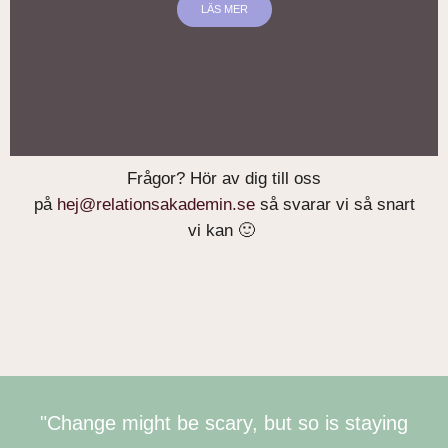
LÄS MER
Frågor? Hör av dig till oss
DIGITAL, LIVE
på
hej@relationsakademin.se
så svarar vi så snart
vi kan 🙂
"Change might be scary, but so is staying