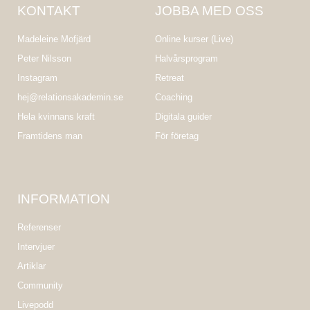
KONTAKT
JOBBA MED OSS
Madeleine Mofjärd
Online kurser (Live)
Peter Nilsson
Halvårsprogram
Instagram
Retreat
hej@relationsakademin.se
Coaching
Hela kvinnans kraft
Digitala guider
Framtidens man
För företag
INFORMATION
Referenser
Intervjuer
Artiklar
Community
Livepodd