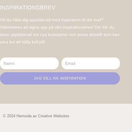
INSPIRATIONSBREV
Vill du hålla dig uppdaterad med inspiration till din mail?
Välkommen att signa upp på vårt inspirationsbrev! Här blir du
även uppdaterad om nya kursstarter och annat aktuellt som kan
vara kul att hålla koll på!
JAG VILL HA INSPIRATION
© 2024 Hemsida av Creative Websites