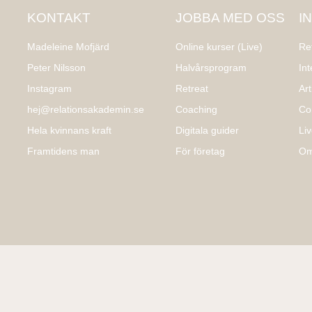
KONTAKT
JOBBA MED OSS
I
Madeleine Mofjärd
Online kurser (Live)
Re
Peter Nilsson
Halvårsprogram
Int
Instagram
Retreat
Art
hej@relationsakademin.se
Coaching
Co
Hela kvinnans kraft
Digitala guider
Li
Framtidens man
För företag
Om