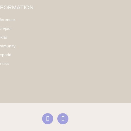
NFORMATION
ferenser
ervjuer
iklar
mmunity
vepodd
 oss